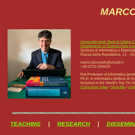
MARCO
Università degli Studi di Urbino 
Dipartimento di Scienze Pure e A
Sezione di Informatica e Matemat
Piazza della Repubblica, 13 – 61
marco.bernardo@uniurb.it
+39-0722-304416
Full Professor of Informatics (pro
Ph.D. in Informatics (dottore di ri
Included in the World's Top 2% Sci
Curriculum Vitae
/
Short Bio
/
Uni
TEACHING
|
RESEARCH
|
DISSEMIN