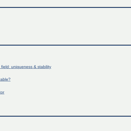
field: uniqueness & stability
rable?
tor