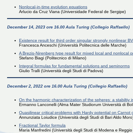
Nonlocal-in-time evolution equations
Arlucio da Cruz Viana (Universidade Federal de Sergipe)
December 14, 2023 ore 16.00 Aula Turing (Collegio Raffaello)
Existence result for third order singular strongly nonlinear B
Francesca Anceschi (Università Politecnica delle Marche)
A Brezis-Nirenberg type result for mixed local and nonlocal 
Stefano Biagi (Politecnico di Milano)
Integral formulas for fundamental solutions and seminorms
Giulio Tralli (Università degli Studi di Padova)
December 2, 2022 ore 16.00 Aula Turing (Collegio Raffaello)
On the harmonic characterization of the spheres: a stabiltiy
Ermanno Lanconelli (Alma Mater Studiorum Università di Bo
Quasilinear critical problems with Hardy potential on Carnot
Annunziata Loiudice (Università degli Studi di Bari Aldo Moro
Fractional Taylor formula
Maria Manfredini (Università degli Studi di Modena e Reggio 