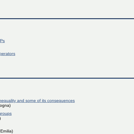
VPs
operators
 inequality and some of its consequences
logna)
 groups
)
Emilia)